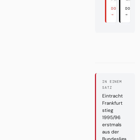
DORT LESEN
DORT 
→
→
IN EINEM
SATZ
Eintracht
Frankfurt
stieg
1995/96
erstmals
aus der
Bundesliga