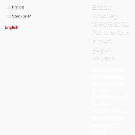
Erster
Prolog
11
Abstieg
Steckbrief
12
1995/96: 32
English
Punkte und
ein 4:1
gegen
Bayern
Mit 32 Punkten
und nur sieben
Siegen stieg die
Eintracht
1995/96 erstmals
aus der
Bundesliga ab —
trotz eines 4:1
gegen den FC
Bayern.