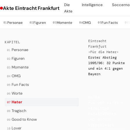
Die
Intelligence
Soccerno
Akte Eintracht Frankfurt
Akte
Personae
Figuren
Momente
OMG
Fun Facts
01
02
03
04
05
06
Eintracht
KAPITEL
Frankfurt
Personae
01
›
Für die Hater
›
Erster Abstieg
Figuren
02
1995/96: 32 Punkte
Momente
03
und ein 4:1 gegen
Bayern
OMG
04
Fun Facts
05
Worte
06
HATER
·
Hater
07
FÜR DIE HATER —
PEINLICHE
Tragisch
08
KATASTROPHEN
Good to Know
UND GROSSE N
09
IEDERLAGEN
Lover
10