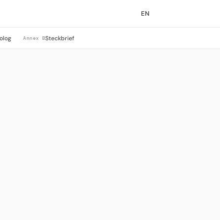
EN
olog
Steckbrief
Annex B