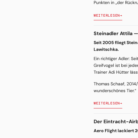
Punkten in „der Rückru
WEITERLESEN
→
Steinadler Attila
Seit 2005 fliegt Ste
Lawitschka.
Ein richtiger Adler: S
Greifvogel ist bei jed
Trainer Adi Hütter läs
Thomas Schaaf, 2014/15 
wunderschönes Tier.“
WEITERLESEN
→
Der Eintracht-Air
Aero Flight lackiert