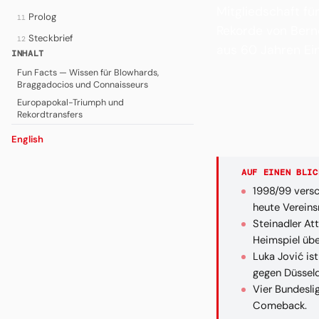
Mitgliedschaft fü
Prolog
11
Rekorde von Bernd
Steckbrief
12
aus 60 Jahren Ein
INHALT
Fun Facts — Wissen für Blowhards,
Braggadocios und Connaisseurs
Europapokal-Triumph und
Rekordtransfers
English
AUF EINEN BLIC
1998/99 versch
heute Vereins
Steinadler At
Heimspiel übe
Luka Jović is
gegen Düsseld
Vier Bundesli
Comeback.