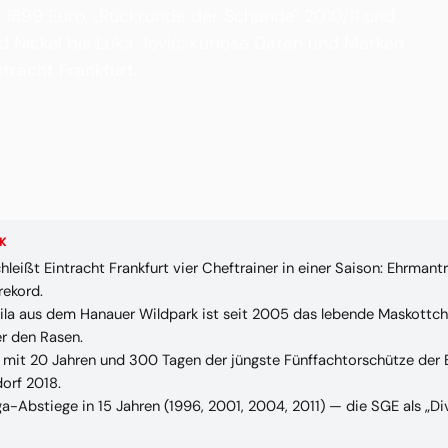
r 1899 Euro, „Rückrunde der Schande" 2010/11 und
 Nickel bis Luka Jović: kuriose Daten und Marken
tracht Frankfurt.
K
leißt Eintracht Frankfurt vier Cheftrainer in einer Saison: Ehrmant
rekord.
tila aus dem Hanauer Wildpark ist seit 2005 das lebende Maskottch
r den Rasen.
t mit 20 Jahren und 300 Tagen der jüngste Fünffachtorschütze der
orf 2018.
ga-Abstiege in 15 Jahren (1996, 2001, 2004, 2011) — die SGE als „D