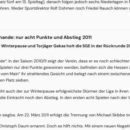
Platz fünf am 13. Spieltag), danach folgen jedoch sechs Niederlagen in 
führen. Weder Sportdirektor Rolf Dohmen noch Friedel Rausch können 
ande: nur acht Punkte und Abstieg 2011
ur Winterpause und Torjäger Gekas holt die SGE in der Rückrunde 
e“: In der Saison 2010/11 zeigt der Verein, dass er es noch schlecht
f Spielen nur drei Punkte gewonnen werden, befinden sich die Hessen 
a vom Main“ ihr strahlendes Gesicht und belegt nach einem zwischenze
en Platz sieben.
ht auch der zur Winterpause erfolgreichste Stürmer der Liga in ihren R
die Eintracht noch den Abstieg. In den ersten acht Spielen nach der
 sieglos. Am 22. März 2011 erfolgt die Trennung von Michael Skibbe trot
hristoph Daum ernannt. Doch es hilft nichts. Mit einem neuen Negati