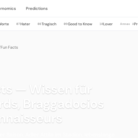
rnomics
Predictions
Worte
Hater
Tragisch
Good to Know
Lover
Pr
07
08
09
10
Annex A
/
Fun Facts
ts — Wissen für
rds, Braggadocios
nnaisseurs
ner Saison, Adler Attila im Stadion, lebenslange