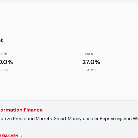
ht
HEIM
UNENT.
0.0%
27.0%
2.38
3.53
nformation Finance
ion zu Prediction Markets, Smart Money und der Bepreisung von Wa
BESUCHEN →