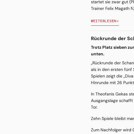
startet sie zwar gut (
Trainer Felix Magath 
WEITERLESEN
→
Rückrunde der Sch
Trotz Platz sieben z
unten.
„Rückrunde der Schand
als in den ersten fün
Spielen zeigt die „Div
Hinrunde mit 26 Punkt
In Theofanis Gekas ste
Ausgangslage schafft 
Tor.
Zehn Spiele bleibt man
Zum Nachfolger wird C