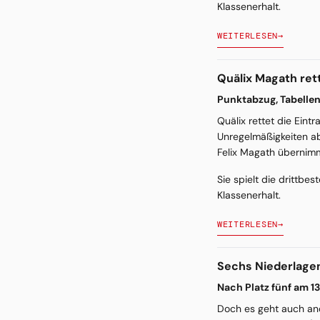
Klassenerhalt.
WEITERLESEN
→
Quälix Magath ret
Punktabzug, Tabellen
Quälix rettet die Eint
Unregelmäßigkeiten a
Felix Magath übernimmt
Sie spielt die drittb
Klassenerhalt.
WEITERLESEN
→
Sechs Niederlagen
Nach Platz fünf am 13
Doch es geht auch and