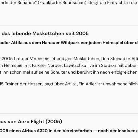
nde der Schande“ (Frankfurter Rundschau) steigt die Eintracht in die 
 — das lebende Maskottchen seit 2005
inadler Attila aus dem Hanauer Wildpark vor jedem Heimspiel über 
eit 2005 hat der Verein ein lebendiges Maskottchen, den Steinadler A
em Heimspiel mit Falkner Norbert Lawitschka live im Stadion mit dabei u
st ihn schon mal auf seine Schulter und berührt ihn nach erfolgreiche
Trainer der Hessen, sagt über Attila: „Ein Adler ist unwahrscheinlich e
bus von Aero Flight (2005)
 2005 einen Airbus A320 in den Vereinsfarben — nach der Insolvenz 