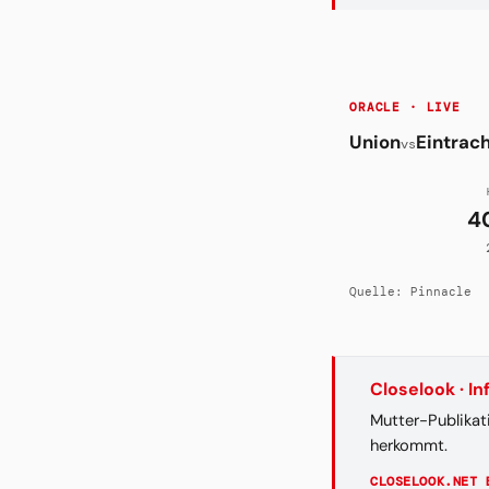
ORACLE · LIVE
Union
Eintrac
vs
4
Quelle: Pinnacle
Closelook · I
Mutter-Publikat
herkommt.
CLOSELOOK.NET 