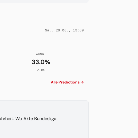
Sa., 29.08., 13:30
AUSW.
33.0%
2.89
Alle Predictions →
hrheit. Wo Akte Bundesliga