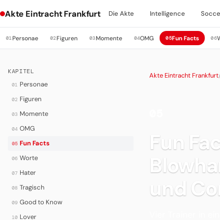
Akte Eintracht Frankfurt
Die Akte
Intelligence
Socce
Personae
Figuren
Momente
OMG
Fun Facts
01
02
03
04
05
06
KAPITEL
Akte Eintracht Frankfurt
Personae
01
Figuren
02
05
Momente
03
·
OMG
04
Fun Fac
Fun Facts
05
Blowha
Worte
06
Hater
07
und Co
Tragisch
08
Good to Know
09
Vier Trainer in ei
Lover
10