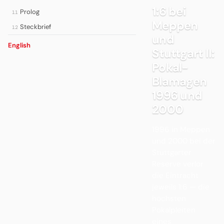
1:6 bei
Prolog
11
Meppen
Steckbrief
12
und
English
Stuttgart II:
Pokal-
Blamagen
1996 und
2000
1996 in Meppen
und 2000 bei der
Stuttgarter
Reserve verlor
die Eintracht
jeweils 1:6 — die
höchsten
Pokalpleiten
eines