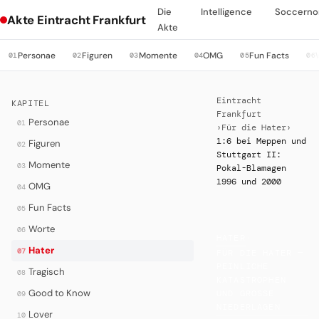
Die
Intelligence
Soccerno
Akte Eintracht Frankfurt
Akte
Personae
Figuren
Momente
OMG
Fun Facts
01
02
03
04
05
06
Eintracht
KAPITEL
Frankfurt
Personae
01
›
Für die Hater
›
1:6 bei Meppen und
Figuren
02
Stuttgart II:
Momente
03
Pokal-Blamagen
1996 und 2000
OMG
04
Fun Facts
05
Worte
06
HATER
·
Hater
07
FÜR DIE HATER —
PEINLICHE
Tragisch
08
KATASTROPHEN
Good to Know
UND GROSSE N
09
IEDERLAGEN
Lover
10