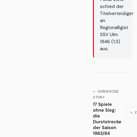
schied der
Titelverteidiger
an
Regionalligist
SSV Ulm
1846 (1:3)
aus.
← VORHERIGE
STORY
17 Spiele
ohne Sieg:
↑ Z
die
Durststrecke
der Saison
1983/84