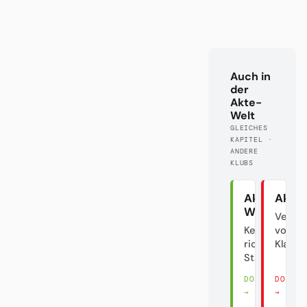
Auch in
der
Akte-
Welt
GLEICHES
KAPITEL ·
ANDERE
KLUBS
Akte
Akte 
Wolfsburg
Verrat
Keine
vom
richtige
Klasse
Stadt?!
DORT LESEN
DORT 
→
→