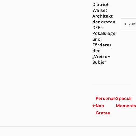
Dietrich
Weise:
Architekt
der ersten
↑ Zum
DFB-
Pokalsiege
und
Förderer
der
„Weise-
Bubis“
Personae
Special
←
Non
Moment
Gratae