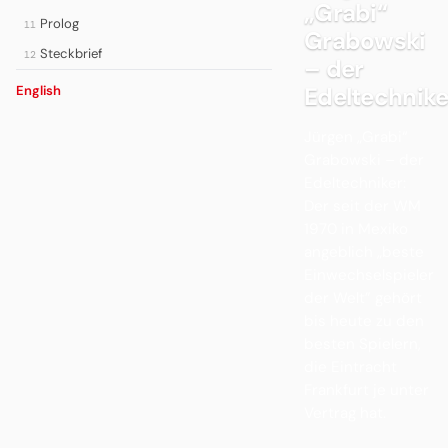
„Grabi“
Prolog
11
Grabowski
Steckbrief
12
– der
Edeltechnike
English
Jürgen „Grabi“
Grabowski – der
Edeltechniker:
Der seit der WM
1970 in Mexiko
angeblich „beste
Einwechselspieler
der Welt” gehört
bis heute zu den
besten Spielern,
die Eintracht
Frankfurt je unter
Vertrag hat.