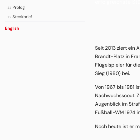
erfolgreichste St
Prolog
11
Steckbrief
12
English
Seit 2013 ziert ein
Brandt-Platz in Fra
Flügelspieler für d
Sieg (1980) bei.
Von 1967 bis 1981 i
Nachwuchsscout. Zu 
Augenblick im Stra
Fußball-WM 1974 in
Noch heute ist er m