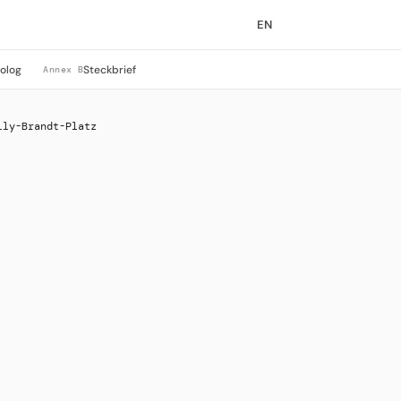
EN
rolog
Steckbrief
Annex B
lly-Brandt-Platz