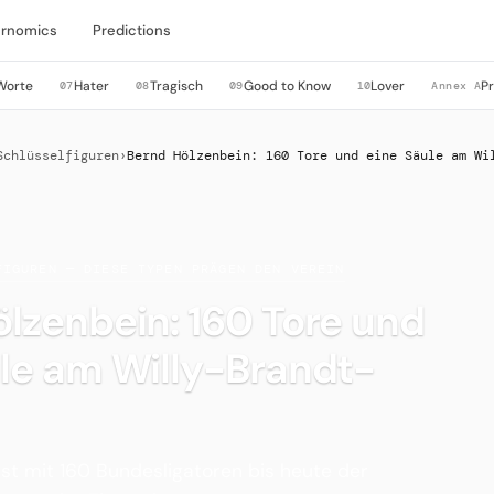
rnomics
Predictions
Worte
Hater
Tragisch
Good to Know
Lover
P
07
08
09
10
Annex A
Schlüsselfiguren
›
Bernd Hölzenbein: 160 Tore und eine Säule am Wi
FIGUREN — DIESE TYPEN PRÄGEN DEN VEREIN
lzenbein: 160 Tore und
le am Willy-Brandt-
 ist mit 160 Bundesligatoren bis heute der