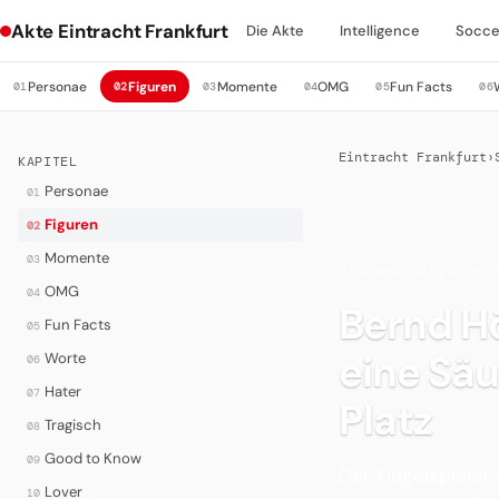
Akte Eintracht Frankfurt
Die Akte
Intelligence
Socce
Personae
Figuren
Momente
OMG
Fun Facts
01
02
03
04
05
06
Eintracht Frankfurt
›
KAPITEL
Personae
01
Figuren
02
Momente
03
FIGUREN
·
SCHLÜSSEL
OMG
04
Bernd Hö
Fun Facts
05
eine Säu
Worte
06
Hater
07
Platz
Tragisch
08
Good to Know
09
Der Flügelspieler
Lover
10