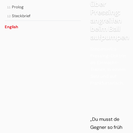
über
Prolog
11
Pressing:
Steckbrief
12
angreifen
beim Ball
English
aufpumpen
Stepanovics
Pressing-Doktrin
als Eintracht-
Trainer, in einem
Satz und auf
Frankfurterisch.
„Du musst de
Gegner so früh