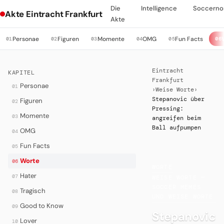
Die
Intelligence
Soccerno
Akte Eintracht Frankfurt
Akte
Personae
Figuren
Momente
OMG
Fun Facts
01
02
03
04
05
06
Eintracht
KAPITEL
Frankfurt
Personae
01
›
Weise Worte
›
Stepanovic über
Figuren
02
Pressing:
Momente
03
angreifen beim
Ball aufpumpen
OMG
04
Fun Facts
05
Worte
06
WORTE
·
Hater
07
WEISE WORTE —
SOCCER MEMES
Tragisch
08
UND WEISE WORTE
Good to Know
09
Stepanovic
Lover
10