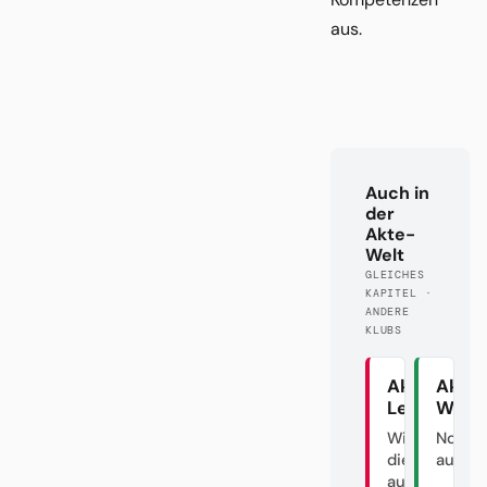
aus.
Auch in
der
Akte-
Welt
GLEICHES
KAPITEL ·
ANDERE
KLUBS
Akte
Akte
Leipzig
Werd
Wie man
Noch n
die DFL
ausver
austrickst