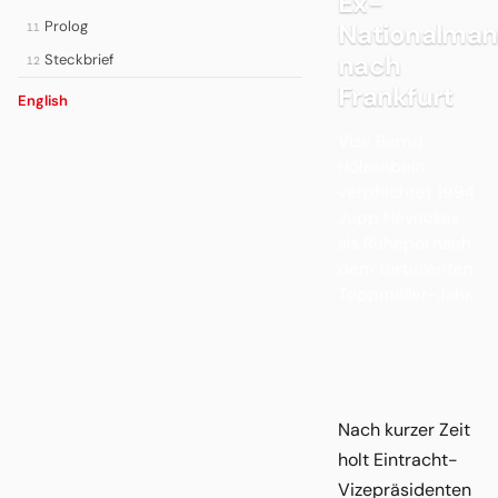
Ex-
Prolog
Nationalman
11
nach
Steckbrief
12
Frankfurt
English
Vize Bernd
Hölzenbein
verpflichtet 1994
Jupp Heynckes
als Ruhepol nach
dem turbulenten
Toppmöller-Jahr.
Nach kurzer Zeit
holt Eintracht-
Vizepräsidenten