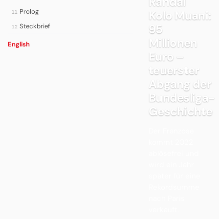
Randal
Prolog
Kolo Muani:
11
95
Steckbrief
12
Millionen
English
Euro –
teuerster
Abgang der
Bundesliga-
Geschichte
Der Franzose
kommt 2022
ablösefrei und
wird ein Jahr
später für eine
Rekordsumme
nach Paris
verkauft.