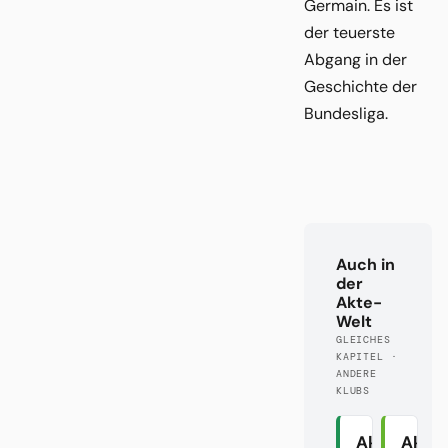
Germain. Es ist
der teuerste
Abgang in der
Geschichte der
Bundesliga.
Auch in
der
Akte-
Welt
GLEICHES
KAPITEL ·
ANDERE
KLUBS
Akte
Akte