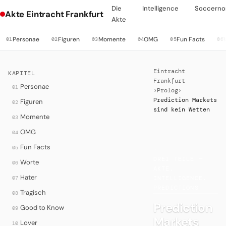
Die
Intelligence
Soccerno
Akte Eintracht Frankfurt
Akte
Personae
Figuren
Momente
OMG
Fun Facts
01
02
03
04
05
06
Eintracht
KAPITEL
Frankfurt
Personae
01
›
Prolog
›
Prediction Markets
Figuren
02
sind kein Wetten
Momente
03
OMG
04
Fun Facts
05
·
DREI TEILE —
Worte
06
AKTE,
Hater
07
INTELLIGENCE,
PREDICTIONS
Tragisch
08
Prediction
Good to Know
09
Markets
Lover
10