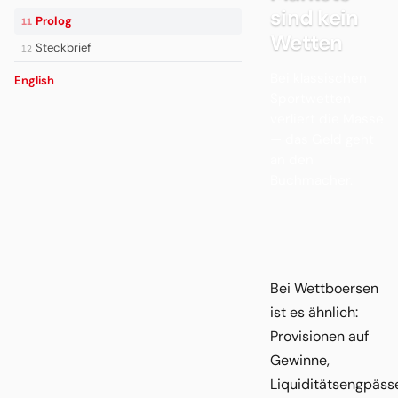
sind kein
Prolog
11
Wetten
Steckbrief
12
Bei klassischen
English
Sportwetten
verliert die Masse
— das Geld geht
an den
Buchmacher.
Bei Wettboersen
ist es ähnlich:
Provisionen auf
Gewinne,
Liquiditätsengpäss