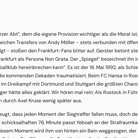
er Abt”, dem die eigene Provision wichtiger als die Moral ist,
eichen Transfers von Andy Möller - stets verbunden mit öffe
gt - stoßen den Frankfurt-Fans bitter auf. Gerster betont ste
Frankfurt als Persona Non Grata. Der „Spiegel“ bezeichnet ihn i
allklub hereinbrechen kann”. Es ist der 16. Mai 1992, als Schi
 die kommenden Dekaden traumatisiert. Beim FC Hansa in Rostoc
 im Dreikampf mit Dortmund und Stuttgart die größten Chance
ger hätte alles geklärt. Wir hören mal rein: Als Rostock in Fü
n durch Axel Kruse wenig später aus.
eugt, dass jeden Moment der Siegtreffer fallen muss, doch d
r schicksalhaften 76. Minute passt Yeboah an der Strafraumka
iesem Moment wird ihm von hinten ein Bein weggezogen, der V