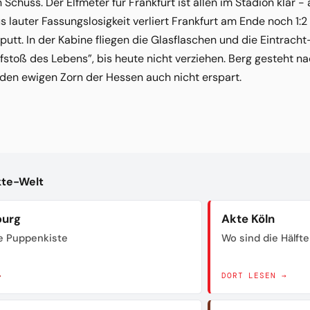
chuss. Der Elfmeter für Frankfurt ist allen im Stadion klar - 
s lauter Fassungslosigkeit verliert Frankfurt am Ende noch 1:2
aputt. In der Kabine fliegen die Glasflaschen und die Eintrac
afstoß des Lebens”, bis heute nicht verziehen. Berg gesteht n
 den ewigen Zorn der Hessen auch nicht erspart.
kte-Welt
burg
Akte Köln
e Puppenkiste
Wo sind die Hälfte
→
DORT LESEN →