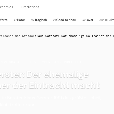
rnomics
Predictions
Worte
Hater
Tragisch
Good to Know
Lover
P
07
08
09
10
Annex A
Personae Non Gratae
›
Klaus Gerster: Der ehemalige Co-Trainer der 
 NON GRATAE — DIESE TYPEN SIND UNBELIEBT
rster: Der ehemalige
er der Eintracht macht
nte Berater Klaus Gerster 1991 das größte Unheil,
klub treffen kann.