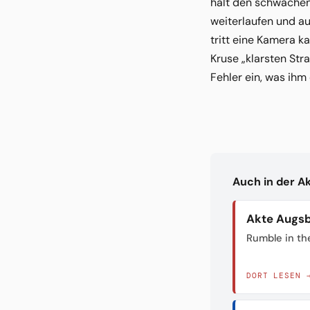
hält den schwachen S
weiterlaufen und au
tritt eine Kamera k
Kruse „klarsten Str
Fehler ein, was ihm
Auch in der A
Akte Augs
Rumble in th
DORT LESEN 