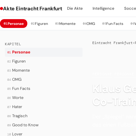
Akte Eintracht Frankfurt
Die Akte
Intelligence
Socce
Personae
Figuren
Momente
OMG
Fun Facts
01
02
03
04
05
06
Eintracht Frankfurt
›
KAPITEL
Personae
01
Figuren
02
Momente
03
PERSONAE
·
PERSONAE
OMG
04
Klaus Ge
Fun Facts
05
Co-Train
Worte
06
Hater
07
Der „Spiegel“ nan
Tragisch
08
das einen Fußball
Good to Know
09
Lover
10