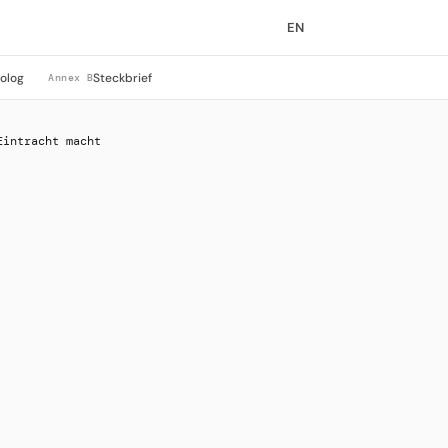
EN
rolog
Steckbrief
Annex B
Eintracht macht