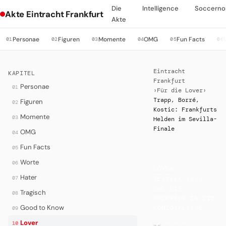
Die
Intelligence
Soccerno
Akte Eintracht Frankfurt
Akte
Personae
Figuren
Momente
OMG
Fun Facts
01
02
03
04
05
06
Eintracht
KAPITEL
Frankfurt
Personae
01
›
Für die Lover
›
Trapp, Borré,
Figuren
02
Kostic: Frankfurts
Momente
03
Helden im Sevilla-
Finale
OMG
04
Fun Facts
05
Worte
06
LOVER
·
Hater
07
SEVILLA 2022
UND DIE
Tragisch
08
RÜCKKEHR IN DIE
Good to Know
KÖNIGSKLASSE
09
Lover
10