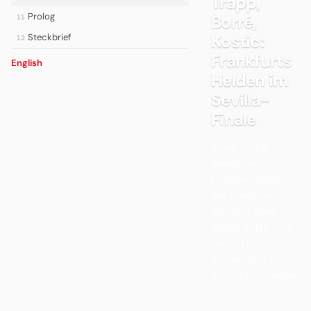
Trapp,
Prolog
Borré,
11
Kostic:
Steckbrief
12
Frankfurts
English
Helden im
Sevilla-
Finale
Kevin Trapp
pariert im
Endspiel gegen
die Glasgow
Rangers alles,
Rafael Borré trifft
zum 1:1 und
verwandelt im
Elfmeterschießen.