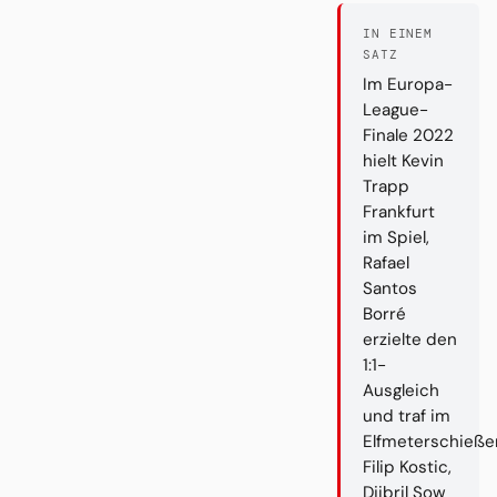
IN EINEM
SATZ
Im Europa-
League-
Finale 2022
hielt Kevin
Trapp
Frankfurt
im Spiel,
Rafael
Santos
Borré
erzielte den
1:1-
Ausgleich
und traf im
Elfmeterschieße
Filip Kostic,
Djibril Sow