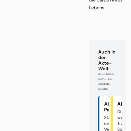
Lebens.
Auch in
der
Akte-
Welt
GLEICHES
KAPITEL ·
ANDERE
KLUBS
Akte
Akte
Paderborn
Die
Skandalclub
westfä
unter
Traine
Weiden
Schau