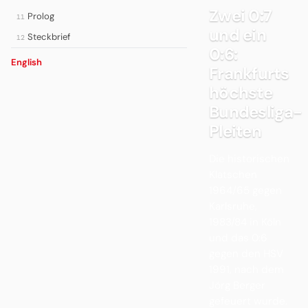
Zwei 0:7
Prolog
11
und ein
Steckbrief
12
0:6:
English
Frankfurts
höchste
Bundesliga-
Pleiten
Die historischen
Klatschen
1964/65 gegen
Karlsruhe,
1983/84 in Köln
und das 0:6
gegen den HSV
1991, nach dem
Jörg Berger
gefeuert wurde.