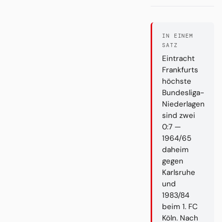
IN EINEM
SATZ
Eintracht
Frankfurts
höchste
Bundesliga-
Niederlagen
sind zwei
0:7 —
1964/65
daheim
gegen
Karlsruhe
und
1983/84
beim 1. FC
Köln. Nach