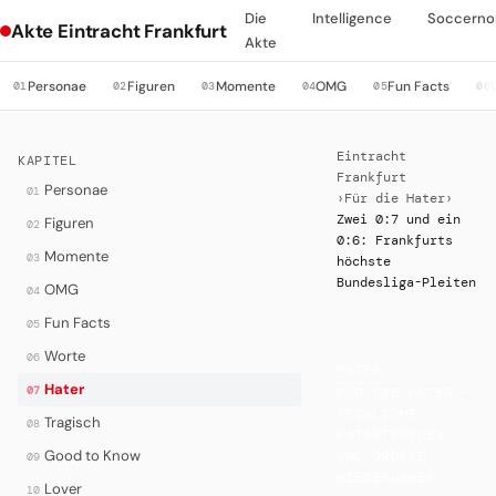
Die
Intelligence
Soccerno
Akte Eintracht Frankfurt
Akte
Personae
Figuren
Momente
OMG
Fun Facts
01
02
03
04
05
06
Eintracht
KAPITEL
Frankfurt
Personae
01
›
Für die Hater
›
Zwei 0:7 und ein
Figuren
02
0:6: Frankfurts
Momente
03
höchste
Bundesliga-Pleiten
OMG
04
Fun Facts
05
Worte
06
HATER
·
Hater
07
FÜR DIE HATER —
PEINLICHE
Tragisch
08
KATASTROPHEN
Good to Know
UND GROSSE N
09
IEDERLAGEN
Lover
10