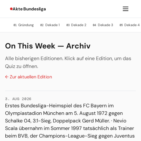
Akte Bundesliga
Gründung
Dekade 1
Dekade 2
Dekade 3
Dekade 4
01
02
03
04
05
On This Week — Archiv
Alle bisherigen Editionen. Klick auf eine Edition, um das
Quiz zu öffnen.
← Zur aktuellen Edition
3. AUG 2026
Erstes Bundesliga-Heimspiel des FC Bayern im
Olympiastadion München am 5. August 1972 gegen
Schalke 04, 3:1-Sieg, Doppelpack Gerd Müller. · Nevio
Scala übernahm im Sommer 1997 tatsächlich als Trainer
beim BVB, der Champions-League-Sieg gegen Juventus